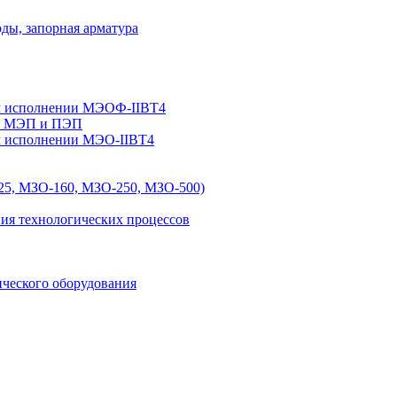
ы, запорная арматура
м исполнении МЭОФ-IIBT4
К, МЭП и ПЭП
м исполнении МЭО-IIBT4
5, МЗО-160, МЗО-250, МЗО-500)
ния технологических процессов
ического оборудования