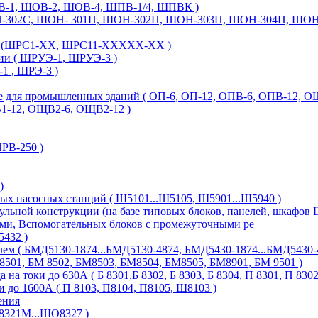
-1, ШОВ-2, ШОВ-4, ШПВ-1/4, ШПВК )
Н-302С, ШОН- 301П, ШОН-302П, ШОН-303П, ШОН-304П, ШОН
ые (ШРС1-ХХ, ШРС11-ХХХХХ-ХХ )
ии ( ШРУЭ-1, ШРУЭ-3 )
1 , ШРЭ-3 )
для промышленных зданий ( ОП-6, ОП-12, ОПВ-6, ОПВ-12, О
-12, ОЩВ2-6, ОЩВ2-12 )
В-250 )
)
х насосных станций ( Ш5101...Ш5105, Ш5901...Ш5940 )
льной конструкции (на базе типовых блоков, панелей, шкафов 
ями, Вспомогательных блоков с промежуточными ре
5432 )
ем ( БМД5130-1874...БМД5130-4874, БМД5430-1874...БМД5430-4
8501, БМ 8502, БМ8503, БМ8504, БМ8505, БМ8901, БМ 9501 )
на токи до 630А ( Б 8301,Б 8302, Б 8303, Б 8304, П 8301, П 830
 до 1600А ( П 8103, П8104, П8105, Ш8103 )
ения
8321М...ШО8327 )