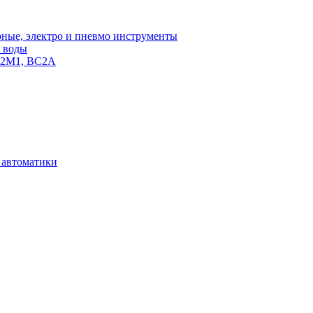
ные, электро и пневмо инструменты
и воды
С2М1, ВС2А
и автоматики