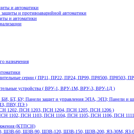
щиты и автоматики
й защиты и противоаварийной автоматики
щиты и автоматики
гнализации
го назначения
втоматики
ительные серии ( ПР11, ПР22, ПР24, ПР99, ПР8500, ПР8503, ПР
тельные устройства ( ВРУ-1, ВРУ-1М, ВРУ-3, ВРУ-1Д )
З, БИ, БТ, БУ; Панели защит и управления ЭПА, ЭПЗ; Панели и
З, ПВУ, ПЭ )
СН 1202, ПСН 1203, ПСН 1204, ПСН 1205, ПСН 1206 )
Н 1102, ПСН 1103, ПСН 1104, ПСН 1105, ПСН 1106, ПСН 1111,
ряжения (КТПСН)
60, ШЗВ-90, ШЗВ-120, ШЗВ-150, ШЗВ-200, ЯЗ-30М, ЯЗ-60