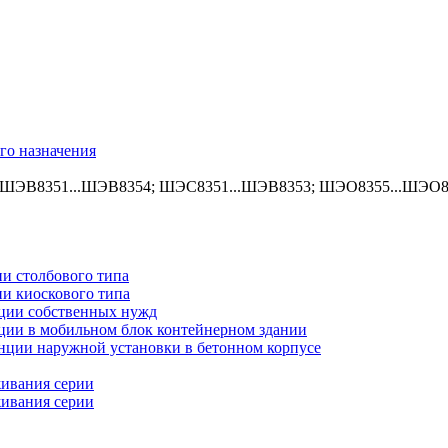
го назначения
 ( ШЭВ8351...ШЭВ8354; ШЭС8351...ШЭВ8353; ШЭО8355...ШЭО8
и столбового типа
и киоскового типа
ции собственных нужд
ии в мобильном блок контейнерном здании
ции наружной установки в бетонном корпусе
живания серии
живания серии