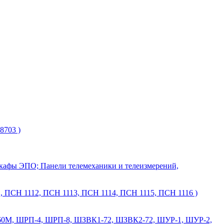
8703 )
 шкафы ЭПО; Панели телемеханики и телеизмерений,
 ПСН 1112, ПСН 1113, ПСН 1114, ПСН 1115, ПСН 1116 )
М, ШРП-4, ШРП-8, ШЗВК1-72, ШЗВК2-72, ШУР-1, ШУР-2,