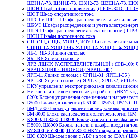
ШЗН1А-73, ШЗН1Б-73, ШЗН2-73, ШЗШ1А-73, ШОВ
ШОН Шкаф отбора напряжения, (ШОН-301С, ШО
ШОТ Шкаф оперативного тока
ШРС1 и ШР11 Шкафы распределительные силов
ШРУЭ Шкафы распределения и учета электроэнерг
ШРЭ Шкафы распределения электроэнергии ( ШРЭ-
ШСН Шкафы постоянного тока
ОП, ОЩ, ОЩВ, УОЩВ, ЯОУ Щитки осветительные 
ОЩВ1-12, УОЩВ-6В, УОЩВ-12, УОЩВ1-6, УОЩВ1
ЯБ-1, ЯБ-3 Ящики силовые
ЯБПВУ Ящики силовые
ЯРВ ЯЩИК РАСПРЕДЕЛИТЕЛЬНЫЙ ( ЯРВ-100; ЯР
ЯРВП ЯЩИК СИЛОВОЙ ( ЯРВП-100 )
ЯРП-11 Ящики силовые ( ЯРП11-31, ЯРП11-35 )
ЯРП-30 Ящики силовые ( ЯРП-31, ЯРП-32, ЯРП-33 
НКУ управления электроприводами канализационны
Низковольтные комплектные устройства (НКУ) моду
8200; Блоков управления освещением и нагревател
Б5000 Блоки управления (Б 5130... Б5438, П5130...П
БМД 5000 Блоки управления асинхронным двигател
БМ 8000 Блоки распределения электроэнергии (БМ 
Б 8000, П 8000, Ш8000 Блоки, панели и шкафы ввода 
П8000, Ш8000 Блоки, панели и шкафы ввода на токи
БУ 8000, ЯУ 8000, ШУ 8000 НКУ ввода и переключ
ШО 8320 Шкафы ввода с АВР на ток до 630А ( ШО