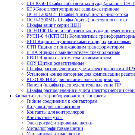
ШЭ 8350 Шкафы собственных нужд (аналог ПСН 
БЭЗ Блок электропривода задвижек привода
ПСН-1200М2 - Шкафы (щиты) постоянного тока
ПСН-1200М1- Шкафы (щиты) постоянного тока
Шкафы защит серии ШЗН
ПСН1100 Панели собственных нужд переменного т
РУСН-0,4 (КТПСН) Комплектные трансформаторны
ЯРП Ящики с рубильниками и предохранителями
ЯТП Ящики с понижающим трансформатором
Я-ВА Ящики с выключателем трехполюсные
ЯВШ Ящики с автоматом и клеммником
ЯОУ Щитки осветительные
Шкафы распределения и учета электроэнергии ШР
Установки конденсаторные для компенсации реак
РТЗО-88 НКУ для питания электроприводов
Панели (шкафы) распределительные типа ПР
Шкафы распределения и учета электроэнергии се
Запчасти к электрооборудованию, контакты
Гибкие соединения к контакторам
Катушки для контакторов
Контакты для контроллеров
Контактные узлы
Электрографитированые щетки
Металлографитовые щетки
Угольнографитные щетки