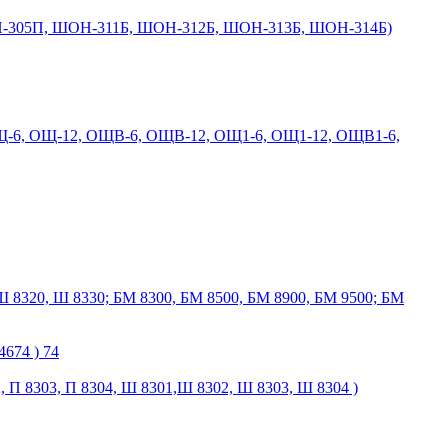
-305П, ШОН-311Б, ШОН-312Б, ШОН-313Б, ШОН-314Б)
Щ-6, ОЩ-12, ОЩВ-6, ОЩВ-12, ОЩ1-6, ОЩ1-12, ОЩВ1-6,
Ш 8320, Ш 8330; БМ 8300, БМ 8500, БМ 8900, БМ 9500; БМ
674 ) 74
2, П 8303, П 8304, Ш 8301,Ш 8302, Ш 8303, Ш 8304 )