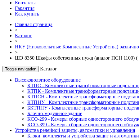
Контакты
Гарантия
Как купить
Главная страница
>
Каталог
>
НКУ (Низковольтные Комплектные Устройства) различно
>
ШЭ 8350 Шкафы собственных нужд (аналог ПСН 1100)
Каталог
Toggle navigation
Высоковольтное оборудование
КТПС - Комплектные трансформаторные подстанци
КТПК - Комплектные трансформаторные подстанци
КТПСН - Комплектные трансформаторные подстан
КТПНУ - Комплектные трансформаторные подстанц
БКТПНУ - Комплектные трансформаторные подстан
Блочно-модульное здание
КСО-299 - Камеры сборные одностороннего обслу
КСО-399 - Камеры сборные одностороннего обслу
Устройства релейной защиты, автоматики и управления
Блоки, комплекты и устройства защит и автоматики