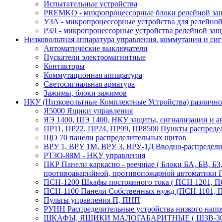
Испытательные устройства
PREMKO - микропроцессорные блоки релейной за
УЗА - микропроцессорные устройства для релейно
РЗЛ - микропроцессорные устройства релейной за
Низковольтная аппаратура управления, коммутации и си
Автоматические выключатели
Пускатели электромагнитные
Контакторы
Коммутационная аппаратура
Светосигнальная арматура
Зажимы, блоки зажимов
НКУ (Низковольтные Комплектные Устройства) различно
Я5000 Ящики управления
ЯЭ 1400, ШЭ 1400, НКУ защиты, сигнализации и а
ПР11, ПР22, ПР24, ПР99, ПР8500 Пункты распредел
ЩО 70 панели распределительных щитов
ВРУ 1, ВРУ 1М, ВРУ 3, ВРУ-1Д Вводно-распредели
РТЗО-88М - НКУ управления
ПКР Панели каркасно - реечные ( Блоки БА, БВ, Б
противоаварийной, противопожарной автоматики П
ПСН-1200 Шкафы постоянного тока ( ПСН 1201, П
ПСН-1100 Панели Собственных нужд (ПСН 1101, ПС
Пульты управления П, ПНП
РУНН Распределительные устройства низкого нап
ШКАФЫ, ЯЩИКИ МАЛОГАБАРИТНЫЕ ( ШЗВ-30, ШЗВ-