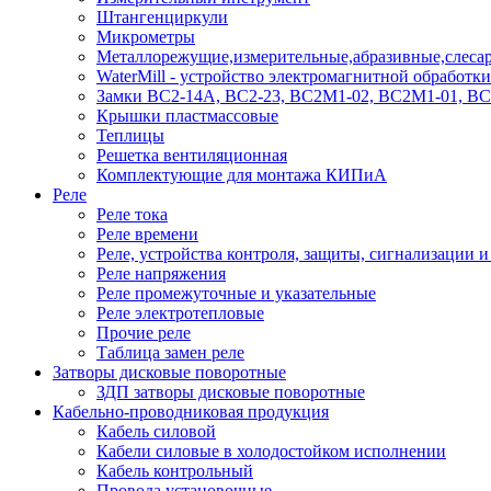
Штангенциркули
Микрометры
Металлорежущие,измерительные,абразивные,слесар
WaterMill - устройство электромагнитной обработк
Замки ВС2-14А, ВС2-23, ВС2М1-02, ВС2М1-01, В
Крышки пластмассовые
Теплицы
Решетка вентиляционная
Комплектующие для монтажа КИПиА
Реле
Реле тока
Реле времени
Реле, устройства контроля, защиты, сигнализации 
Реле напряжения
Реле промежуточные и указательные
Реле электротепловые
Прочие реле
Таблица замен реле
Затворы дисковые поворотные
ЗДП затворы дисковые поворотные
Кабельно-проводниковая продукция
Кабель силовой
Кабели силовые в холодостойком исполнении
Кабель контрольный
Провода установочные