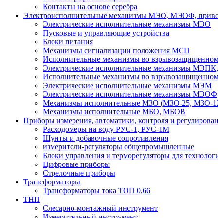
Контакты на основе серебра
Электроисполнительные механизмы МЭО, МЭОФ, привод
Электрические исполнительные механизмы МЭО
Пусковые и управляющие устройства
Блоки питания
Механизмы сигнализации положения МСП
Исполнительные механизмы во взрывозащищенно
Электрические исполнительные механизмы МЭП
Исполнительные механизмы во взрывозащищенно
Электрические исполнительные механизмы МЭМ
Электрические исполнительные механизмы МЭОФ
Механизмы исполнительные МЗО (МЗО-25, МЗО-12
Механизмы исполнительные МБО, МБОВ
Приборы измерения, автоматики, контроля и регулирова
Расходомеры на воду РУС-1, РУС-1М
Шунты и добавочные сопротивления
измерители-регуляторы общепромышленные
Блоки управления и терморегуляторы для технолог
Цифровые приборы
Стрелочные приборы
Трансформаторы
Трансформаторы тока ТОП 0,66
ТНП
Слесарно-монтажный инструмент
Измерительный инструмент