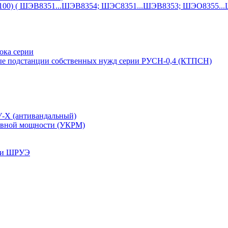
1100) ( ШЭВ8351...ШЭВ8354; ШЭС8351...ШЭВ8353; ШЭО8355..
ока серии
е подстанции собственных нужд серии РУСН-0,4 (КТПСН)
У-Х (антивандальный)
тивной мощности (УКРМ)
рии ШРУЭ