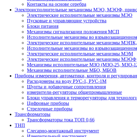
Контакты на основе серебра
Электроисполнительные механизмы МЭО, МЭОФ, привод
Электрические исполнительные механизмы МЭО
Пусковые и управляющие устройства
Блоки питания
Механизмы сигнализации положения МСП
Исполнительные механизмы во взрывозащищенно
Электрические исполнительные механизмы МЭП
Исполнительные механизмы во взрывозащищенно
Электрические исполнительные механизмы МЭМ
Электрические исполнительные механизмы МЭОФ
Механизмы исполнительные МЗО (МЗО-25, МЗО-12
Механизмы исполнительные МБО, МБОВ
Приборы измерения, автоматики, контроля и регулирова
Расходомеры на воду РУС-1, РУС-1М
Шунты и добавочные сопротивления
измерители-регуляторы общепромышленные
Блоки управления и терморегуляторы для технолог
Цифровые приборы
Стрелочные приборы
Трансформаторы
Трансформаторы тока ТОП 0,66
ТНП
Слесарно-монтажный инструмент
Измерительный инструмент