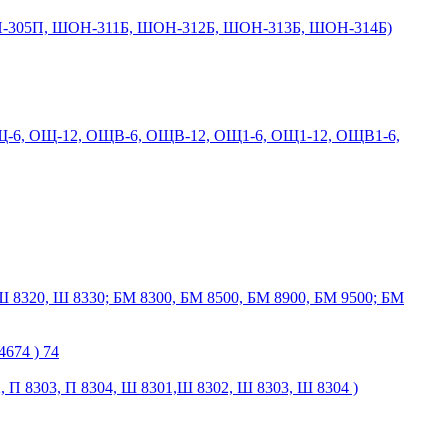
-305П, ШОН-311Б, ШОН-312Б, ШОН-313Б, ШОН-314Б)
Щ-6, ОЩ-12, ОЩВ-6, ОЩВ-12, ОЩ1-6, ОЩ1-12, ОЩВ1-6,
Ш 8320, Ш 8330; БМ 8300, БМ 8500, БМ 8900, БМ 9500; БМ
674 ) 74
2, П 8303, П 8304, Ш 8301,Ш 8302, Ш 8303, Ш 8304 )