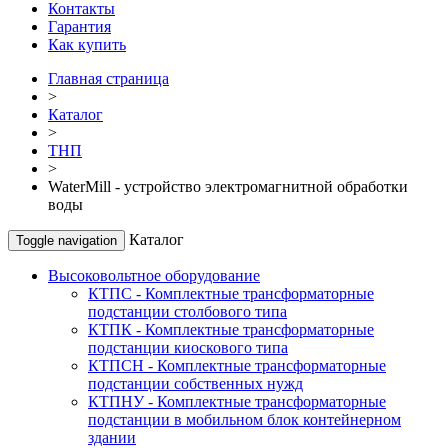
Контакты
Гарантия
Как купить
Главная страница
>
Каталог
>
ТНП
>
WaterMill - устройство электромагнитной обработки
воды
Каталог
Toggle navigation
Высоковольтное оборудование
КТПС - Комплектные трансформаторные
подстанции столбового типа
КТПК - Комплектные трансформаторные
подстанции киоскового типа
КТПСН - Комплектные трансформаторные
подстанции собственных нужд
КТПНУ - Комплектные трансформаторные
подстанции в мобильном блок контейнерном
здании