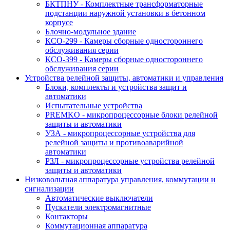
БКТПНУ - Комплектные трансформаторные
подстанции наружной установки в бетонном
корпусе
Блочно-модульное здание
КСО-299 - Камеры сборные одностороннего
обслуживания серии
КСО-399 - Камеры сборные одностороннего
обслуживания серии
Устройства релейной защиты, автоматики и управления
Блоки, комплекты и устройства защит и
автоматики
Испытательные устройства
PREMKO - микропроцессорные блоки релейной
защиты и автоматики
УЗА - микропроцессорные устройства для
релейной защиты и противоаварийной
автоматики
РЗЛ - микропроцессорные устройства релейной
защиты и автоматики
Низковольтная аппаратура управления, коммутации и
сигнализации
Автоматические выключатели
Пускатели электромагнитные
Контакторы
Коммутационная аппаратура