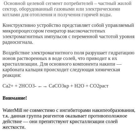
Основной целевой сегмент потребителей – частный жилой
сектор, оборудованный газовыми или электрическими
котлами для отопления и получения горячей воды.
Конструктивно устройство представляет собой управляемый
микропроцессором генератор высокочастотных
электромагнитных импульсов с переменной частотой уровня
радиосигнала.
Воздействие электромагнитного поля разрушает гидратацию
ионов растворенных в воде солей, что приводит к их
кристаллизации. Для основного компонента накипи —
карбоната кальция происходит следующая химическая
реакция:
Ca2+ + 2HCO3- ←→ CaCO3кр + H2O + CO2раст
Внимание!
WaterMill не совместимо с ингибиторами накипеобразования,
т.к. данная группа реагентов оказывает противоположное
действие — они препятствуют кристаллизации солей
жесткости.