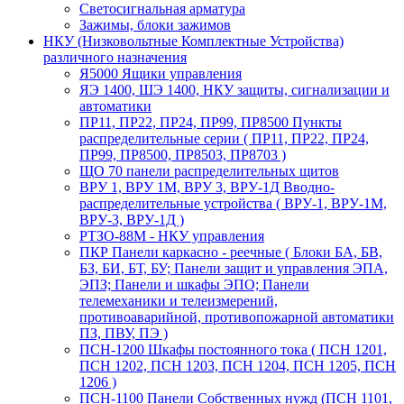
Светосигнальная арматура
Зажимы, блоки зажимов
НКУ (Низковольтные Комплектные Устройства)
различного назначения
Я5000 Ящики управления
ЯЭ 1400, ШЭ 1400, НКУ защиты, сигнализации и
автоматики
ПР11, ПР22, ПР24, ПР99, ПР8500 Пункты
распределительные серии ( ПР11, ПР22, ПР24,
ПР99, ПР8500, ПР8503, ПР8703 )
ЩО 70 панели распределительных щитов
ВРУ 1, ВРУ 1М, ВРУ 3, ВРУ-1Д Вводно-
распределительные устройства ( ВРУ-1, ВРУ-1М,
ВРУ-3, ВРУ-1Д )
РТЗО-88М - НКУ управления
ПКР Панели каркасно - реечные ( Блоки БА, БВ,
БЗ, БИ, БТ, БУ; Панели защит и управления ЭПА,
ЭПЗ; Панели и шкафы ЭПО; Панели
телемеханики и телеизмерений,
противоаварийной, противопожарной автоматики
ПЗ, ПВУ, ПЭ )
ПСН-1200 Шкафы постоянного тока ( ПСН 1201,
ПСН 1202, ПСН 1203, ПСН 1204, ПСН 1205, ПСН
1206 )
ПСН-1100 Панели Собственных нужд (ПСН 1101,