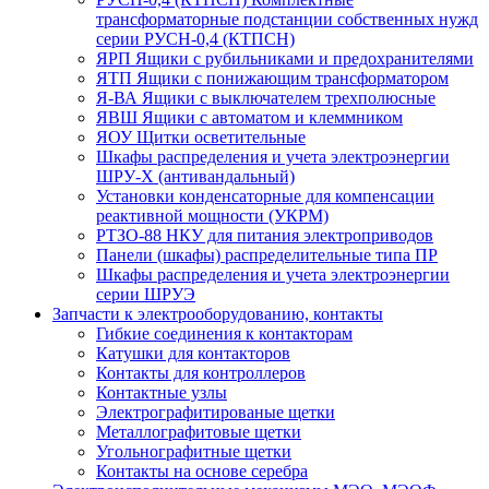
трансформаторные подстанции собственных нужд
серии РУСН-0,4 (КТПСН)
ЯРП Ящики с рубильниками и предохранителями
ЯТП Ящики с понижающим трансформатором
Я-ВА Ящики с выключателем трехполюсные
ЯВШ Ящики с автоматом и клеммником
ЯОУ Щитки осветительные
Шкафы распределения и учета электроэнергии
ШРУ-Х (антивандальный)
Установки конденсаторные для компенсации
реактивной мощности (УКРМ)
РТЗО-88 НКУ для питания электроприводов
Панели (шкафы) распределительные типа ПР
Шкафы распределения и учета электроэнергии
серии ШРУЭ
Запчасти к электрооборудованию, контакты
Гибкие соединения к контакторам
Катушки для контакторов
Контакты для контроллеров
Контактные узлы
Электрографитированые щетки
Металлографитовые щетки
Угольнографитные щетки
Контакты на основе серебра