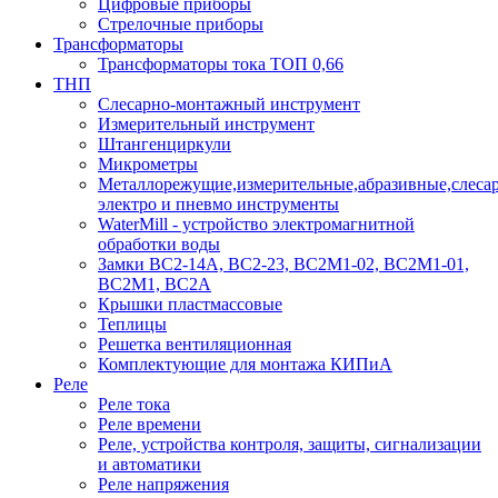
Цифровые приборы
Стрелочные приборы
Трансформаторы
Трансформаторы тока ТОП 0,66
ТНП
Слесарно-монтажный инструмент
Измерительный инструмент
Штангенциркули
Микрометры
Металлорежущие,измерительные,абразивные,слеса
электро и пневмо инструменты
WaterMill - устройство электромагнитной
обработки воды
Замки ВС2-14А, ВС2-23, ВС2М1-02, ВС2М1-01,
ВС2М1, ВС2А
Крышки пластмассовые
Теплицы
Решетка вентиляционная
Комплектующие для монтажа КИПиА
Реле
Реле тока
Реле времени
Реле, устройства контроля, защиты, сигнализации
и автоматики
Реле напряжения