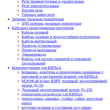
Реле промежуточные и указательные
Реле электротепловые
Прочие реле
Таблица замен реле
Затворы дисковые поворотные
ЗДП затворы дисковые поворотные
Кабельно-проводниковая продукция
Кабель силовой
Кабели силовые в холодостойком исполнении
Кабель контрольный
Провода установочные
Провода монтажные
Эмальпровода
Кабель для систем охранной и пожарной
сигнализаций
Комплектующие для КИПиА
Бобышки, адаптеры и переходники приварные с
наружной и внутренней резьбой для КИПиА
МЭОФ-40 в/защ, КМЧ, дисковый эксцентриковый
затвор Ду-50
Дисковый эксцентриковый затвор Ду-250
переходник-охладитель для КИПиА
переходники, крышки, стойки, гайки, конусные
цанги
штуцера цельные и составные под сварку