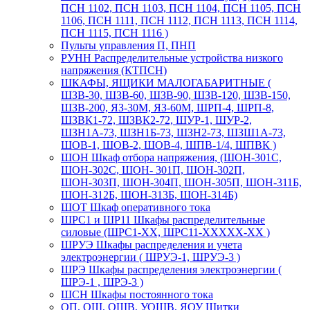
ПСН 1102, ПСН 1103, ПСН 1104, ПСН 1105, ПСН
1106, ПСН 1111, ПСН 1112, ПСН 1113, ПСН 1114,
ПСН 1115, ПСН 1116 )
Пульты управления П, ПНП
РУНН Распределительные устройства низкого
напряжения (КТПСН)
ШКАФЫ, ЯЩИКИ МАЛОГАБАРИТНЫЕ (
ШЗВ-30, ШЗВ-60, ШЗВ-90, ШЗВ-120, ШЗВ-150,
ШЗВ-200, ЯЗ-30М, ЯЗ-60М, ШРП-4, ШРП-8,
ШЗВК1-72, ШЗВК2-72, ШУР-1, ШУР-2,
ШЗН1А-73, ШЗН1Б-73, ШЗН2-73, ШЗШ1А-73,
ШОВ-1, ШОВ-2, ШОВ-4, ШПВ-1/4, ШПВК )
ШОН Шкаф отбора напряжения, (ШОН-301С,
ШОН-302С, ШОН- 301П, ШОН-302П,
ШОН-303П, ШОН-304П, ШОН-305П, ШОН-311Б,
ШОН-312Б, ШОН-313Б, ШОН-314Б)
ШОТ Шкаф оперативного тока
ШРС1 и ШР11 Шкафы распределительные
силовые (ШРС1-ХХ, ШРС11-ХХХХХ-ХХ )
ШРУЭ Шкафы распределения и учета
электроэнергии ( ШРУЭ-1, ШРУЭ-3 )
ШРЭ Шкафы распределения электроэнергии (
ШРЭ-1 , ШРЭ-3 )
ШСН Шкафы постоянного тока
ОП, ОЩ, ОЩВ, УОЩВ, ЯОУ Щитки