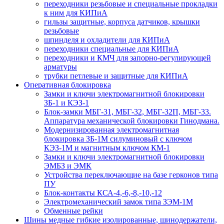
переходники резьбовые и специальные прокладки
к ним для КИПиА
гильзы защитные, корпуса датчиков, крышки
резьбовые
шпинделя и охладители для КИПиА
переходники специальные для КИПиА
переходники и КМЧ для запорно-регулирующей
арматуры
трубки петлевые и защитные для КИПиА
Оперативная блокировка
Замки и ключи электромагнитной блокировки
ЗБ-1 и КЭЗ-1
Блок-замки МБГ-31, МБГ-32, МБГ-32П, МБГ-33.
Аппаратура механической блокировки Гинодмана.
Модернизированная электромагнитная
блокировка ЗБ-1М силуминовый с ключом
КЭЗ-1М и магнитным ключом КМ-1
Замки и ключи электромагнитной блокировки
ЭМБЗ и ЭМК
Устройства переключающие на базе герконов типа
ПУ
Блок-контакты КСА-4,-6,-8,-10,-12
Электромеханический замок типа ЗЭМ-1М
Обменные рейки
Шины медные гибкие изолированные, шинодержатели,