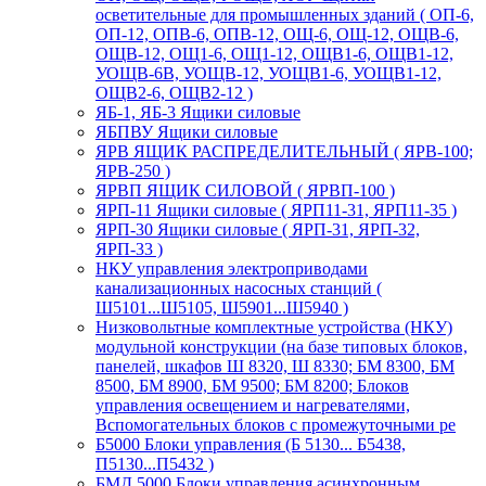
осветительные для промышленных зданий ( ОП-6,
ОП-12, ОПВ-6, ОПВ-12, ОЩ-6, ОЩ-12, ОЩВ-6,
ОЩВ-12, ОЩ1-6, ОЩ1-12, ОЩВ1-6, ОЩВ1-12,
УОЩВ-6В, УОЩВ-12, УОЩВ1-6, УОЩВ1-12,
ОЩВ2-6, ОЩВ2-12 )
ЯБ-1, ЯБ-3 Ящики силовые
ЯБПВУ Ящики силовые
ЯРВ ЯЩИК РАСПРЕДЕЛИТЕЛЬНЫЙ ( ЯРВ-100;
ЯРВ-250 )
ЯРВП ЯЩИК СИЛОВОЙ ( ЯРВП-100 )
ЯРП-11 Ящики силовые ( ЯРП11-31, ЯРП11-35 )
ЯРП-30 Ящики силовые ( ЯРП-31, ЯРП-32,
ЯРП-33 )
НКУ управления электроприводами
канализационных насосных станций (
Ш5101...Ш5105, Ш5901...Ш5940 )
Низковольтные комплектные устройства (НКУ)
модульной конструкции (на базе типовых блоков,
панелей, шкафов Ш 8320, Ш 8330; БМ 8300, БМ
8500, БМ 8900, БМ 9500; БМ 8200; Блоков
управления освещением и нагревателями,
Вспомогательных блоков с промежуточными ре
Б5000 Блоки управления (Б 5130... Б5438,
П5130...П5432 )
БМД 5000 Блоки управления асинхронным