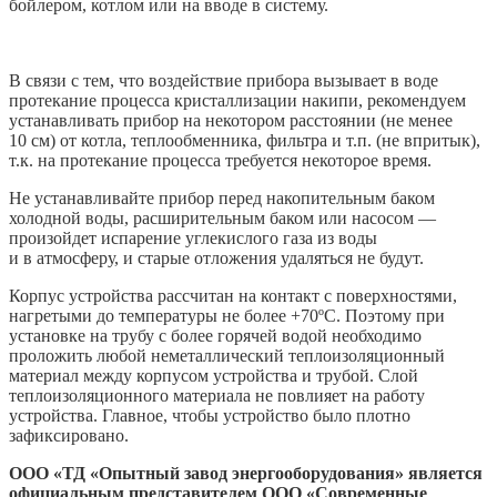
бойлером, котлом или на вводе в систему.
В связи с тем, что воздействие прибора вызывает в воде
протекание процесса кристаллизации накипи, рекомендуем
устанавливать прибор на некотором расстоянии (не менее
10 см) от котла, теплообменника, фильтра и т.п. (не впритык),
т.к. на протекание процесса требуется некоторое время.
Не устанавливайте прибор перед накопительным баком
холодной воды, расширительным баком или насосом —
произойдет испарение углекислого газа из воды
и в атмосферу, и старые отложения удаляться не будут.
Корпус устройства рассчитан на контакт с поверхностями,
нагретыми до температуры не более +70ºС. Поэтому при
установке на трубу с более горячей водой необходимо
проложить любой неметаллический теплоизоляционный
материал между корпусом устройства и трубой. Слой
теплоизоляционного материала не повлияет на работу
устройства. Главное, чтобы устройство было плотно
зафиксировано.
ООО «ТД «Опытный завод энергооборудования» является
официальным представителем ООО «Современные