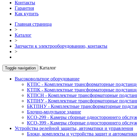
Контакты
Гарантия
Как купить
Главная страница
>
Каталог
>
Запчасти к электрооборудованию, контакты
>
Каталог
Toggle navigation
Высоковольтное оборудование
КТПС - Комплектные трансформаторные подстанци
КТПК - Комплектные трансформаторные подстанци
КТПСН - Комплектные трансформаторные подстан
КТПНУ - Комплектные трансформаторные подстанц
БКТПНУ - Комплектные трансформаторные подстан
Блочно-модульное здание
КСО-299 - Камеры сборные одностороннего обслу
КСО-399 - Камеры сборные одностороннего обслу
Устройства релейной защиты, автоматики и управления
Блоки, комплекты и устройства защит и автоматики