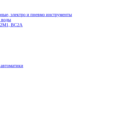
ные, электро и пневмо инструменты
и воды
С2М1, ВС2А
и автоматики