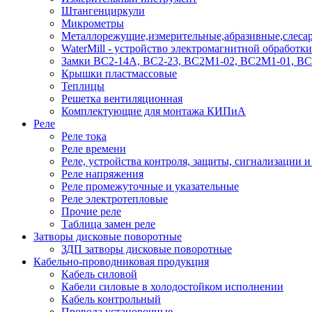
Штангенциркули
Микрометры
Металлорежущие,измерительные,абразивные,слесар
WaterMill - устройство электромагнитной обработк
Замки ВС2-14А, ВС2-23, ВС2М1-02, ВС2М1-01, В
Крышки пластмассовые
Теплицы
Решетка вентиляционная
Комплектующие для монтажа КИПиА
Реле
Реле тока
Реле времени
Реле, устройства контроля, защиты, сигнализации 
Реле напряжения
Реле промежуточные и указательные
Реле электротепловые
Прочие реле
Таблица замен реле
Затворы дисковые поворотные
ЗДП затворы дисковые поворотные
Кабельно-проводниковая продукция
Кабель силовой
Кабели силовые в холодостойком исполнении
Кабель контрольный
Провода установочные