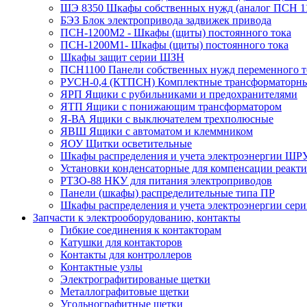
ШЭ 8350 Шкафы собственных нужд (аналог ПСН 
БЭЗ Блок электропривода задвижек привода
ПСН-1200М2 - Шкафы (щиты) постоянного тока
ПСН-1200М1- Шкафы (щиты) постоянного тока
Шкафы защит серии ШЗН
ПСН1100 Панели собственных нужд переменного т
РУСН-0,4 (КТПСН) Комплектные трансформаторны
ЯРП Ящики с рубильниками и предохранителями
ЯТП Ящики с понижающим трансформатором
Я-ВА Ящики с выключателем трехполюсные
ЯВШ Ящики с автоматом и клеммником
ЯОУ Щитки осветительные
Шкафы распределения и учета электроэнергии ШР
Установки конденсаторные для компенсации реак
РТЗО-88 НКУ для питания электроприводов
Панели (шкафы) распределительные типа ПР
Шкафы распределения и учета электроэнергии се
Запчасти к электрооборудованию, контакты
Гибкие соединения к контакторам
Катушки для контакторов
Контакты для контроллеров
Контактные узлы
Электрографитированые щетки
Металлографитовые щетки
Угольнографитные щетки