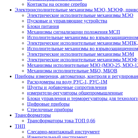
Контакты на основе серебра
Электроисполнительные механизмы МЭО, МЭОФ, привод
Электрические исполнительные механизмы МЭО
Пусковые и управляющие устройства
Блоки питания
Механизмы сигнализации положения МСП
Исполнительные механизмы во взрывозащищенно
Электрические исполнительные механизмы МЭП
Исполнительные механизмы во взрывозащищенно
Электрические исполнительные механизмы МЭМ
Электрические исполнительные механизмы МЭОФ
Механизмы исполнительные МЗО (МЗО-25, МЗО-12
Механизмы исполнительные МБО, МБОВ
Приборы измерения, автоматики, контроля и регулирова
Расходомеры на воду РУС-1, РУС-1М
Шунты и добавочные сопротивления
измерители-регуляторы общепромышленные
Блоки управления и терморегуляторы для технолог
Цифровые приборы
Стрелочные приборы
Трансформаторы
Трансформаторы тока ТОП 0,66
ТНП
Слесарно-монтажный инструмент
Измерительный инструмент