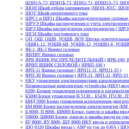
ШЗН1А-73, ШЗН1Б-73, ШЗН2-73, ШЗШ1А-73, ШОВ
ШОН Шкаф отбора напряжения, (ШОН-301С, ШО
ШОТ Шкаф оперативного тока
ШРС1 и ШР11 Шкафы распределительные силов
ШРУЭ Шкафы распределения и учета электроэнерг
ШРЭ Шкафы распределения электроэнергии ( ШРЭ-
ШСН Шкафы постоянного тока
ОП, ОЩ, ОЩВ, УОЩВ, ЯОУ Щитки осветительные 
ОЩВ1-12, УОЩВ-6В, УОЩВ-12, УОЩВ1-6, УОЩВ1
ЯБ-1, ЯБ-3 Ящики силовые
ЯБПВУ Ящики силовые
ЯРВ ЯЩИК РАСПРЕДЕЛИТЕЛЬНЫЙ ( ЯРВ-100; ЯР
ЯРВП ЯЩИК СИЛОВОЙ ( ЯРВП-100 )
ЯРП-11 Ящики силовые ( ЯРП11-31, ЯРП11-35 )
ЯРП-30 Ящики силовые ( ЯРП-31, ЯРП-32, ЯРП-33 
НКУ управления электроприводами канализационны
Низковольтные комплектные устройства (НКУ) моду
8200; Блоков управления освещением и нагревател
Б5000 Блоки управления (Б 5130... Б5438, П5130...П
БМД 5000 Блоки управления асинхронным двигател
БМ 8000 Блоки распределения электроэнергии (БМ 
Б 8000, П 8000, Ш8000 Блоки, панели и шкафы ввода 
П8000, Ш8000 Блоки, панели и шкафы ввода на токи
БУ 8000, ЯУ 8000, ШУ 8000 НКУ ввода и переключ
ШО 8320 Шкафы ввода с АВР на ток до 630А ( ШО