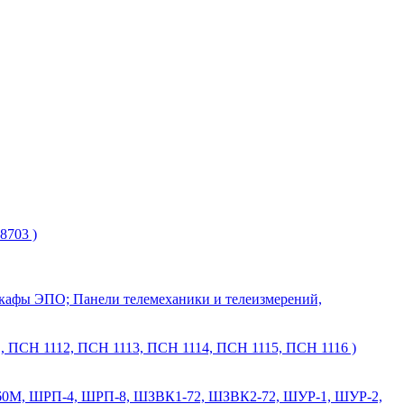
8703 )
 шкафы ЭПО; Панели телемеханики и телеизмерений,
 ПСН 1112, ПСН 1113, ПСН 1114, ПСН 1115, ПСН 1116 )
М, ШРП-4, ШРП-8, ШЗВК1-72, ШЗВК2-72, ШУР-1, ШУР-2,