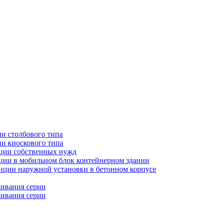
и столбового типа
и киоскового типа
ции собственных нужд
ии в мобильном блок контейнерном здании
ции наружной установки в бетонном корпусе
живания серии
живания серии