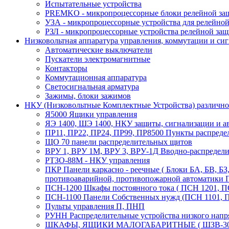
Испытательные устройства
PREMKO - микропроцессорные блоки релейной за
УЗА - микропроцессорные устройства для релейно
РЗЛ - микропроцессорные устройства релейной за
Низковольтная аппаратура управления, коммутации и си
Автоматические выключатели
Пускатели электромагнитные
Контакторы
Коммутационная аппаратура
Светосигнальная арматура
Зажимы, блоки зажимов
НКУ (Низковольтные Комплектные Устройства) различно
Я5000 Ящики управления
ЯЭ 1400, ШЭ 1400, НКУ защиты, сигнализации и а
ПР11, ПР22, ПР24, ПР99, ПР8500 Пункты распредел
ЩО 70 панели распределительных щитов
ВРУ 1, ВРУ 1М, ВРУ 3, ВРУ-1Д Вводно-распредели
РТЗО-88М - НКУ управления
ПКР Панели каркасно - реечные ( Блоки БА, БВ, Б
противоаварийной, противопожарной автоматики П
ПСН-1200 Шкафы постоянного тока ( ПСН 1201, П
ПСН-1100 Панели Собственных нужд (ПСН 1101, ПС
Пульты управления П, ПНП
РУНН Распределительные устройства низкого нап
ШКАФЫ, ЯЩИКИ МАЛОГАБАРИТНЫЕ ( ШЗВ-30, ШЗВ-