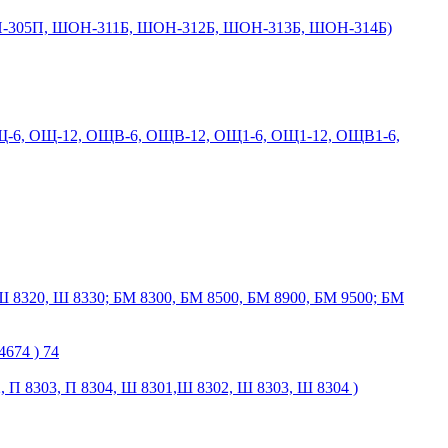
-305П, ШОН-311Б, ШОН-312Б, ШОН-313Б, ШОН-314Б)
Щ-6, ОЩ-12, ОЩВ-6, ОЩВ-12, ОЩ1-6, ОЩ1-12, ОЩВ1-6,
Ш 8320, Ш 8330; БМ 8300, БМ 8500, БМ 8900, БМ 9500; БМ
674 ) 74
2, П 8303, П 8304, Ш 8301,Ш 8302, Ш 8303, Ш 8304 )