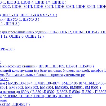
-1, ШОВ-2, ШОВ-4, ШПВ-1/4, ШПВК )
Н-302С, ШОН- 301П, ШОН-302П, ШОН-303П, ШОН-304П, ШОН
ые (ШРС1-ХХ, ШРС11-ХХХХХ-ХХ )
ии ( ШРУЭ-1, ШРУЭ-3 )
1 , ШРЭ-3 )
для промышленных зданий ( ОП-6, ОП-12, ОПВ-6, ОПВ-12, О
-12, ОЩВ2-6, ОЩВ2-12 )
В-250 )
)
х насосных станций ( Ш5101...Ш5105, Ш5901...Ш5940 )
льной конструкции (на базе типовых блоков, панелей, шкафов 
ями, Вспомогательных блоков с промежуточными ре
5432 )
ем ( БМД5130-1874...БМД5130-4874, БМД5430-1874...БМД5430-4
8501, БМ 8502, БМ8503, БМ8504, БМ8505, БМ8901, БМ 9501 )
на токи до 630А ( Б 8301,Б 8302, Б 8303, Б 8304, П 8301, П 830
 до 1600А ( П 8103, П8104, П8105, Ш8103 )
ения
8321М...ШО8327 )