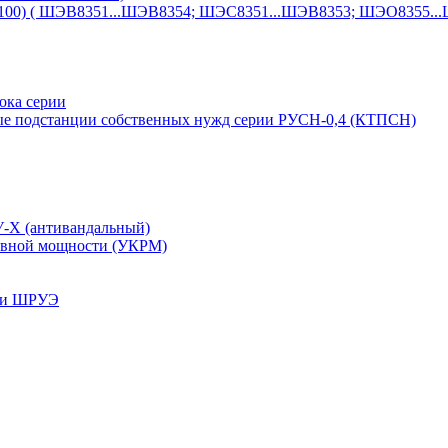
1100) ( ШЭВ8351...ШЭВ8354; ШЭС8351...ШЭВ8353; ШЭО8355..
ока серии
е подстанции собственных нужд серии РУСН-0,4 (КТПСН)
У-Х (антивандальный)
тивной мощности (УКРМ)
рии ШРУЭ