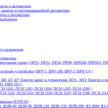
щиты и автоматики
й защиты и противоаварийной автоматики
щиты и автоматики
гнализации
го назначения
втоматики
ительные серии ( ПР11, ПР22, ПР24, ПР99, ПР8500, ПР8503, ПР
тельные устройства ( ВРУ-1, ВРУ-1М, ВРУ-3, ВРУ-1Д )
З, БИ, БТ, БУ; Панели защит и управления ЭПА, ЭПЗ; Панели и
З, ПВУ, ПЭ )
СН 1202, ПСН 1203, ПСН 1204, ПСН 1205, ПСН 1206 )
Н 1102, ПСН 1103, ПСН 1104, ПСН 1105, ПСН 1106, ПСН 1111,
ряжения (КТПСН)
60, ШЗВ-90, ШЗВ-120, ШЗВ-150, ШЗВ-200, ЯЗ-30М, ЯЗ-60