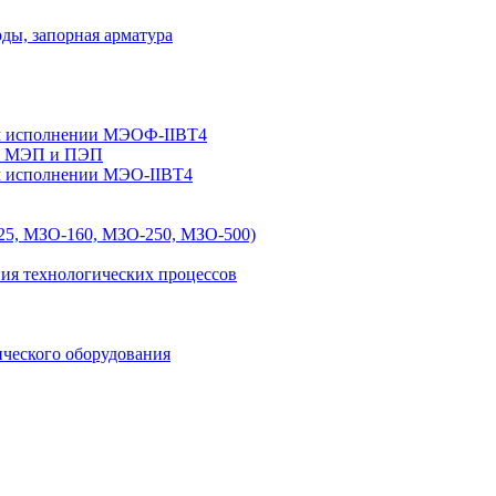
ы, запорная арматура
м исполнении МЭОФ-IIBT4
К, МЭП и ПЭП
м исполнении МЭО-IIBT4
5, МЗО-160, МЗО-250, МЗО-500)
ния технологических процессов
ического оборудования